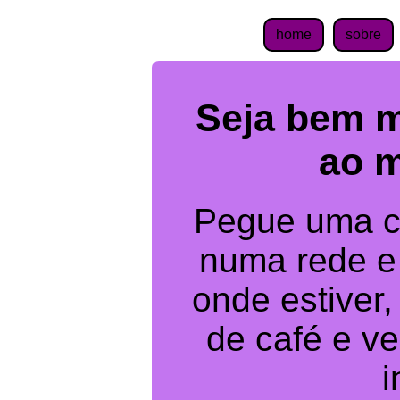
home
sobre
Seja bem m
ao m
Pegue uma ca
numa rede e
onde estiver
de café e ve
i